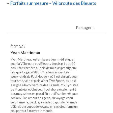
Forfaits sur mesure – Véloroute des Bleuets
Partager :
ÉCRIT PAR :
Yvan Martineau
Yvan Martineau est ambassadeur médiatique
pour la Véloroute des Bleuets depuis près de 10
ans. Il fait carrière au sein de médias prestigieux
tels que Cogeco 98,5 FM, à l'émission « Les
week-ends de Paul Houde », où il est chroniqueur
tourisme, vélo et plein air et TVA Sports, où il est
assigné à la couverture des Grands Prix Cyclistes
de Montréal et Québec. Il collabore également à
des magazines en plus d'être actif sur les réseaux
sociaux. Son amour des gens, du voyage et du
vélo l'amène, de plus, à guider, depuis longtemps
déjà, des groupes de voyage en cyclotourisme un
peu partout à travers le monde.