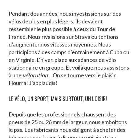
Blogue
Pendant des années, nous investissions sur des
Actualités
vélos de plus en plus légers. Ils devaient
ressembler le plus possible à ceux du Tour de
Nous joindre
France. Nous rivalisions sur Strava ou tentions
d’augmenter nos vitesses moyennes. Nous
participions à des camps d’entraînement à Cuba ou
en Virginie. L’hiver, place aux séances de vélo
stationnaire en groupe. Et voilà que nous assistons
à une
vélorution
… On se tourne vers le plaisir.
Hourra! J’applaudis!
LE VÉLO, UN SPORT, MAIS SURTOUT, UN LOISIR!
Depuis que les professionnels chaussent des
pneus de 25 ou 26 mm de largeur, nous emboîtons
le pas. Les fabricants nous obligent à acheter des
bécanes avec freins à disque, ce qui ajoute au