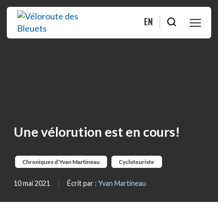
EN
PLANIFIER
ROULER
BOUTIQUE
Une vélorution est en cours!
À PROPOS
Chroniques d’Yvan Martineau
Cyclotouriste
MOITIÉ-MOITIÉ
10 mai 2021
Écrit par :
Yvan Martineau
FAQ