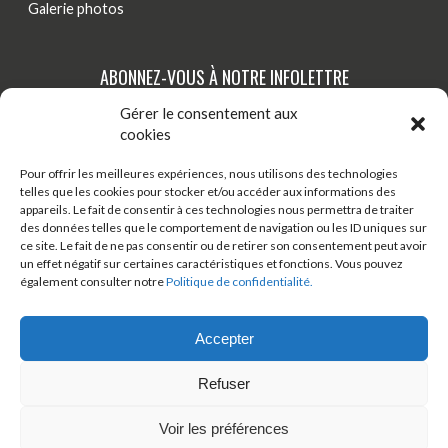
Galerie photos
ABONNEZ-VOUS À NOTRE INFOLETTRE
Gérer le consentement aux
Tenez-vous au courant de nos dernières actualités,
cookies
nouveautés et promotions par courriel!
Pour offrir les meilleures expériences, nous utilisons des technologies
telles que les cookies pour stocker et/ou accéder aux informations des
S'INSCRIRE
appareils. Le fait de consentir à ces technologies nous permettra de traiter
des données telles que le comportement de navigation ou les ID uniques sur
ce site. Le fait de ne pas consentir ou de retirer son consentement peut avoir
un effet négatif sur certaines caractéristiques et fonctions. Vous pouvez
TÉLÉCHARGER ONDAGO
BOUTIQUE EN LIGNE
également consulter notre
Politique de confidentialité.
BLOGUE
Accepter
Refuser
© 2026 Tous droits réservés - Véloroute des bleuets
Voir les préférences
Développement web:
Artisans Web
Design:
Arsenal Web