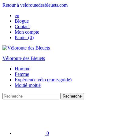
Retour à veloroutedesbleuets.com
en
Blogue
Contact
Mon compte
Panier (0)
Véloroute des Bleuets
Homme
Femme
Expérience vélo (carte-guide)
Moitié-moitié
Recherche
Recherche
pour :
0