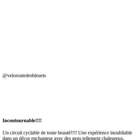
À la Véloroute
des Bleuets, on
est adepte de ce
petit fruit
délicieux aux
nombreuses
vertus.
Avouons-le, le
bleuet a su faire
sa place auprès
[…]
@veloroutedesbleuets
Incontournable!!!!
Un circuit cyclable de toute beauté!!!! Une expérience inoubliable
dans un décor enchanteur avec des gens tellement chaleureux.