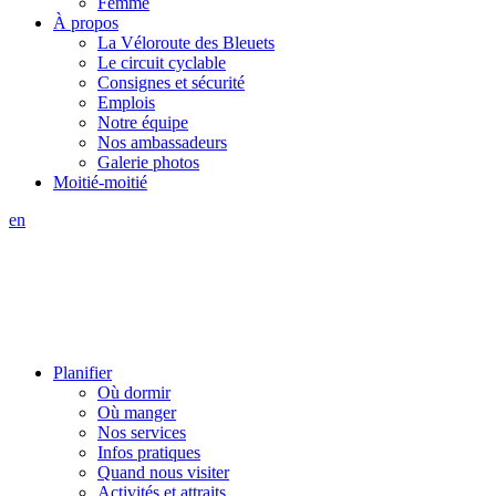
Femme
À propos
La Véloroute des Bleuets
Le circuit cyclable
Consignes et sécurité
Emplois
Notre équipe
Nos ambassadeurs
Galerie photos
Moitié-moitié
en
Planifier
Où dormir
Où manger
Nos services
Infos pratiques
Quand nous visiter
Activités et attraits