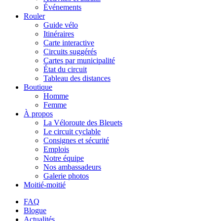
Événements
Rouler
Guide vélo
Itinéraires
Carte interactive
Circuits suggérés
Cartes par municipalité
État du circuit
Tableau des distances
Boutique
Homme
Femme
À propos
La Véloroute des Bleuets
Le circuit cyclable
Consignes et sécurité
Emplois
Notre équipe
Nos ambassadeurs
Galerie photos
Moitié-moitié
FAQ
Blogue
Actualités