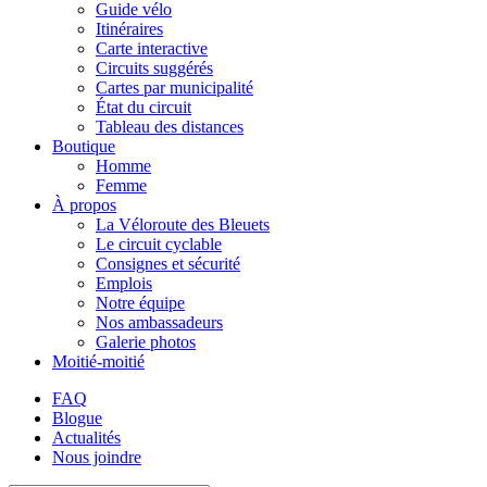
Guide vélo
Itinéraires
Carte interactive
Circuits suggérés
Cartes par municipalité
État du circuit
Tableau des distances
Boutique
Homme
Femme
À propos
La Véloroute des Bleuets
Le circuit cyclable
Consignes et sécurité
Emplois
Notre équipe
Nos ambassadeurs
Galerie photos
Moitié-moitié
FAQ
Blogue
Actualités
Nous joindre