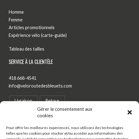
Homme
Femme
Articles promotionnels
Expérience vélo (carte-guide)
Tableau des tailles
SERVICE À LA CLIENTÈLE
418 668-4541
info@veloroutedesbleuets.com
Livraison
Retour
Gérer le consentement aux
cookies
Politique de confidentialité
Pour offrir les meilleures expériences, nous utilisons des technologies
SUIVEZ-NOUS
telles que les cookies pour stocker et/ou accéder aux informations des
appareils. Le fait de consentir à ces technologies nous permettra de traiter