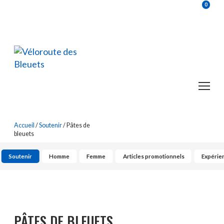
0
Accueil
/
Soutenir
/ Pâtes de
bleuets
Soutenir
Homme
Femme
Articles promotionnels
Expérien
PÂTES DE BLEUETS