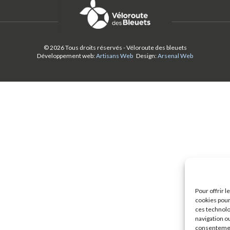
© 2026 Tous droits réservés - Véloroute des bleuets
Développement web:
Artisans Web
Design:
Arsenal Web
Pour offrir 
cookies pour
ces technolo
navigation ou
consentement