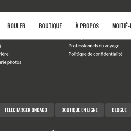
ROULER
BOUTIQUE
À PROPOS
MOITIÉ-
s joindre
Actualités
tenaires
Boutique
Q
Professionnels du voyage
BOUTIQUE
À PROPO
rière
Politique de confidentialité
erie photos
Homme
La Véloroute des 
Femme
Le circuit cyclable
Consignes et sécur
Emplois
palité
Notre équipe
TÉLÉCHARGER ONDAGO
BOUTIQUE EN LIGNE
BLOGUE
Nos ambassadeur
ances
Galerie photos