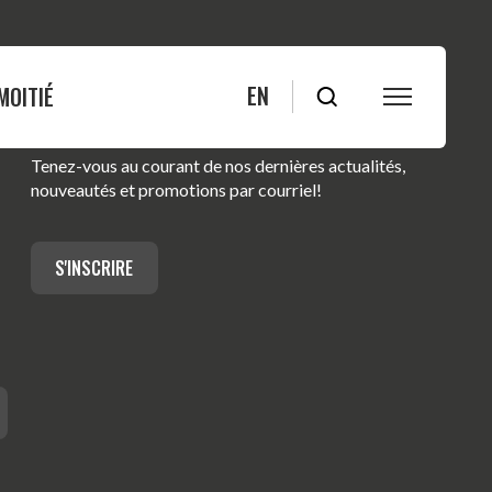
EN
MOITIÉ
ABONNEZ-VOUS À NOTRE INFOLETTRE
Tenez-vous au courant de nos dernières actualités,
S
FAQ
nouveautés et promotions par courriel!
Blogue
Bleuets
S'INSCRIRE
Actualités
ité
Nous joindre
s