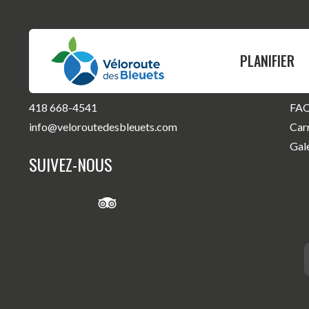
PLANIFIER
CONTACTEZ-NOUS
Nou
Par
418 668-4541
FA
PLANIFIER
ROULER
info@veloroutedesbleuets.com
Car
Gal
Où dormir
Guide vélo
SUIVEZ-NOUS
Où manger
Itinéraires
Nos services
Carte interactive
Infos pratiques
Circuits suggérés
Quand nous visiter
Cartes par munici
Activités et attraits
État du circuit
Événements
Tableau des dist