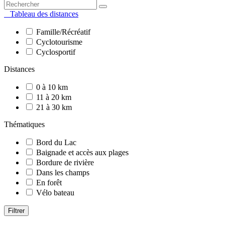
Tableau des distances
Famille/Récréatif
Cyclotourisme
Cyclosportif
Distances
0 à 10 km
11 à 20 km
21 à 30 km
Thématiques
Bord du Lac
Baignade et accès aux plages
Bordure de rivière
Dans les champs
En forêt
Vélo bateau