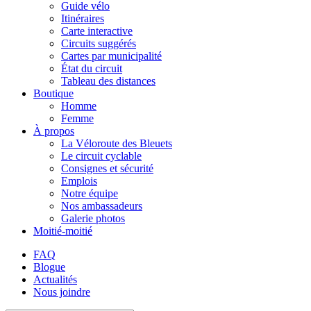
Guide vélo
Itinéraires
Carte interactive
Circuits suggérés
Cartes par municipalité
État du circuit
Tableau des distances
Boutique
Homme
Femme
À propos
La Véloroute des Bleuets
Le circuit cyclable
Consignes et sécurité
Emplois
Notre équipe
Nos ambassadeurs
Galerie photos
Moitié-moitié
FAQ
Blogue
Actualités
Nous joindre