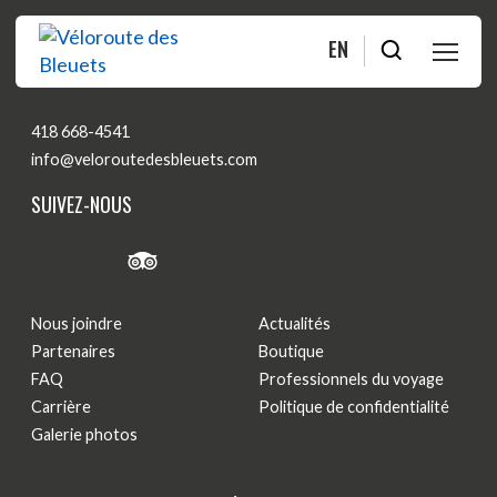
EN
CONTACTEZ-NOUS
PLANIFIER
418 668-4541
info@veloroutedesbleuets.com
ROULER
SUIVEZ-NOUS
BOUTIQUE
À PROPOS
Nous joindre
Actualités
Partenaires
Boutique
FAQ
Professionnels du voyage
MOITIÉ-MOITIÉ
Carrière
Politique de confidentialité
Galerie photos
FAQ