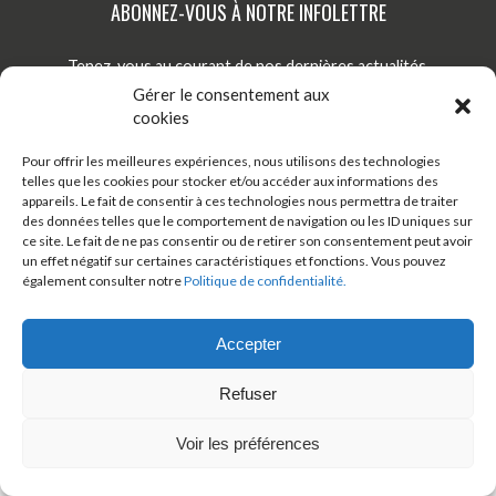
Blogue
ABONNEZ-VOUS À NOTRE INFOLETTRE
Actualités
Tenez-vous au courant de nos dernières actualités,
nouveautés et promotions par courriel!
Gérer le consentement aux
Nous joindre
cookies
S'INSCRIRE
Pour offrir les meilleures expériences, nous utilisons des technologies
telles que les cookies pour stocker et/ou accéder aux informations des
appareils. Le fait de consentir à ces technologies nous permettra de traiter
TÉLÉCHARGER ONDAGO
BOUTIQUE EN LIGNE
des données telles que le comportement de navigation ou les ID uniques sur
ce site. Le fait de ne pas consentir ou de retirer son consentement peut avoir
un effet négatif sur certaines caractéristiques et fonctions. Vous pouvez
BLOGUE
également consulter notre
Politique de confidentialité.
Accepter
Refuser
© 2026 Tous droits réservés - Véloroute des bleuets
Développement web:
Artisans Web
Design:
Arsenal Web
Voir les préférences