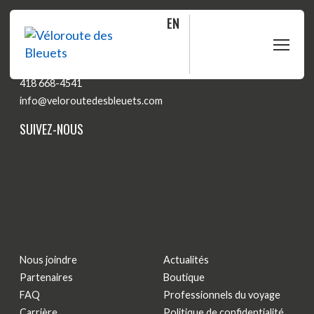
EN
CONTACTEZ-NOUS
418 668-4541
PLANIFIER
info@veloroutedesbleuets.com
SUIVEZ-NOUS
ROULER
BOUTIQUE
À PROPOS
Nous joindre
Actualités
MOITIÉ-MOITIÉ
Partenaires
Boutique
FAQ
Professionnels du voyage
FAQ
Carrière
Politique de confidentialité