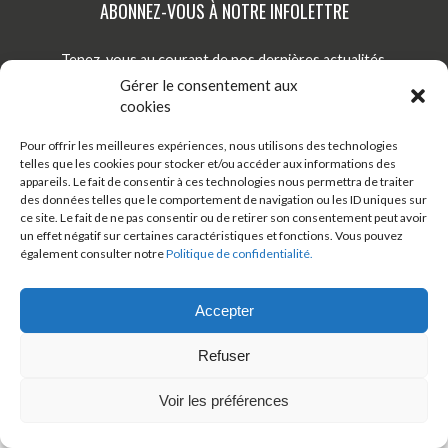
Blogue
ABONNEZ-VOUS À NOTRE INFOLETTRE
Actualités
Tenez-vous au courant de nos dernières actualités,
nouveautés et promotions par courriel!
Gérer le consentement aux
Nous joindre
cookies
S'INSCRIRE
Pour offrir les meilleures expériences, nous utilisons des technologies
telles que les cookies pour stocker et/ou accéder aux informations des
appareils. Le fait de consentir à ces technologies nous permettra de traiter
TÉLÉCHARGER ONDAGO
BOUTIQUE EN LIGNE
des données telles que le comportement de navigation ou les ID uniques sur
ce site. Le fait de ne pas consentir ou de retirer son consentement peut avoir
un effet négatif sur certaines caractéristiques et fonctions. Vous pouvez
BLOGUE
également consulter notre
Politique de confidentialité.
Accepter
Refuser
© 2026 Tous droits réservés - Véloroute des bleuets
Développement web:
Artisans Web
Design:
Arsenal Web
Voir les préférences