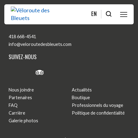
EN
CONTACTEZ-NOUS
PLANIFIER
418 668-4541
info@veloroutedesbleuets.com
ROULER
SUIVEZ-NOUS
BOUTIQUE
À PROPOS
Nous joindre
Actualités
Partenaires
Boutique
FAQ
Professionnels du voyage
MOITIÉ-MOITIÉ
Carrière
Politique de confidentialité
Galerie photos
FAQ