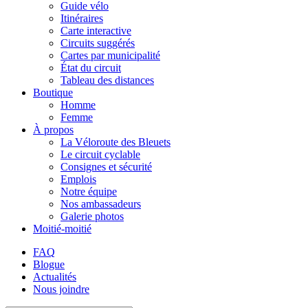
Guide vélo
Itinéraires
Carte interactive
Circuits suggérés
Cartes par municipalité
État du circuit
Tableau des distances
Boutique
Homme
Femme
À propos
La Véloroute des Bleuets
Le circuit cyclable
Consignes et sécurité
Emplois
Notre équipe
Nos ambassadeurs
Galerie photos
Moitié-moitié
FAQ
Blogue
Actualités
Nous joindre