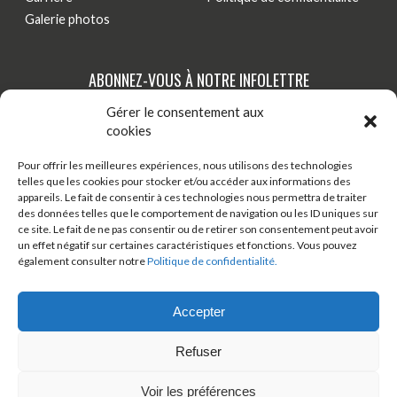
Galerie photos
ABONNEZ-VOUS À NOTRE INFOLETTRE
Gérer le consentement aux
Tenez-vous au courant de nos dernières actualités,
cookies
nouveautés et promotions par courriel!
Pour offrir les meilleures expériences, nous utilisons des technologies
telles que les cookies pour stocker et/ou accéder aux informations des
S'INSCRIRE
appareils. Le fait de consentir à ces technologies nous permettra de traiter
des données telles que le comportement de navigation ou les ID uniques sur
ce site. Le fait de ne pas consentir ou de retirer son consentement peut avoir
un effet négatif sur certaines caractéristiques et fonctions. Vous pouvez
TÉLÉCHARGER ONDAGO
BOUTIQUE EN LIGNE
également consulter notre
Politique de confidentialité.
BLOGUE
Accepter
Refuser
© 2026 Tous droits réservés - Véloroute des bleuets
Voir les préférences