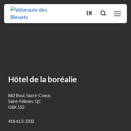
EN
PLANIFIER
ROULER
BOUTIQUE
Hôtel de la boréalie
À PROPOS
862 Boul. Sacré-Coeur,
MOITIÉ-MOITIÉ
Saint-Félicien, QC
G8K 1S2
FAQ
418 613-3332