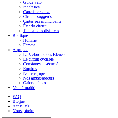
Guide vélo
Itinéraires
Carte interactive
Circuits suggérés
Cartes par municipalité
État du circuit
Tableau des distances
Boutique
Homme
Femme
À propos
La Véloroute des Bleuets
Le circuit cyclable
Consignes et sécurité
Emplois
Notre équipe
Nos ambassadeurs
Galerie photos
Moitié-moitié
FAQ
Blogue
Actualités
Nous joindre