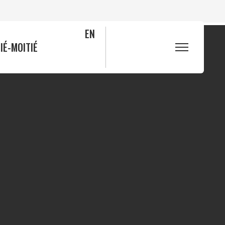
EN
IÉ-MOITIÉ
S
FAQ
Blogue
Bleuets
Actualités
ité
Nous joindre
s