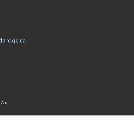
arc.qc.ca
d’Arc