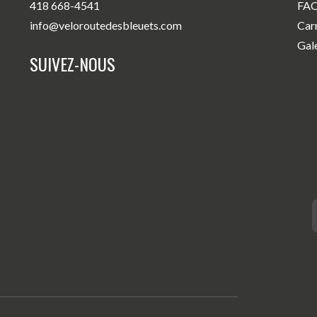
418 668-4541
FA
info@veloroutedesbleuets.com
Car
Gal
SUIVEZ-NOUS