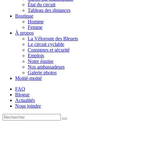
État du circuit
Tableau des distances
Boutique
Homme
Femme
À propos
La Véloroute des Bleuets
Le circuit cyclable
Consignes et sécurité
Emplois
Notre équipe
Nos ambassadeurs
Galerie photos
Moitié-moitié
FAQ
Blogue
Actualités
Nous joindre