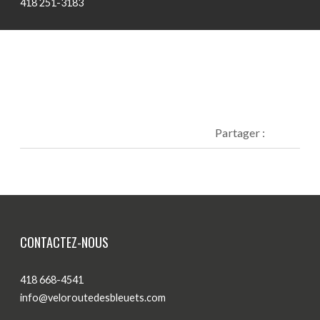
418 251-3183
Blogue
Actualités
Nous joindre
Partager :
CONTACTEZ-NOUS
418 668-4541
info@veloroutedesbleuets.com