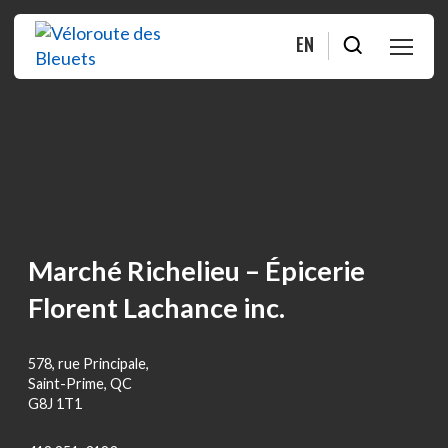
EN
PLANIFIER
ROULER
BOUTIQUE
Marché Richelieu – Épicerie
À PROPOS
Florent Lachance inc.
MOITIÉ-MOITIÉ
578, rue Principale,
Saint-Prime, QC
G8J 1T1
FAQ