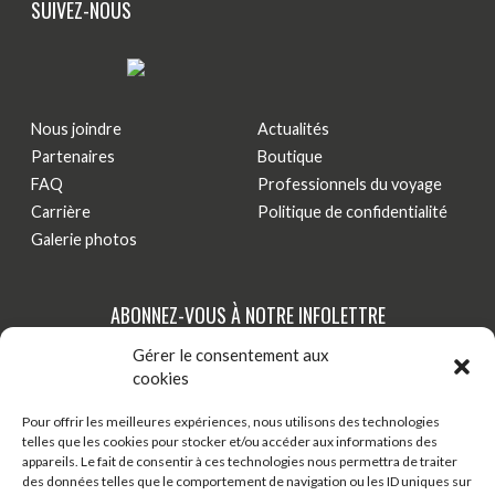
SUIVEZ-NOUS
Nous joindre
Actualités
Partenaires
Boutique
FAQ
Professionnels du voyage
Carrière
Politique de confidentialité
Galerie photos
ABONNEZ-VOUS À NOTRE INFOLETTRE
Gérer le consentement aux
Tenez-vous au courant de nos dernières actualités,
cookies
nouveautés et promotions par courriel!
Pour offrir les meilleures expériences, nous utilisons des technologies
telles que les cookies pour stocker et/ou accéder aux informations des
S'INSCRIRE
appareils. Le fait de consentir à ces technologies nous permettra de traiter
des données telles que le comportement de navigation ou les ID uniques sur