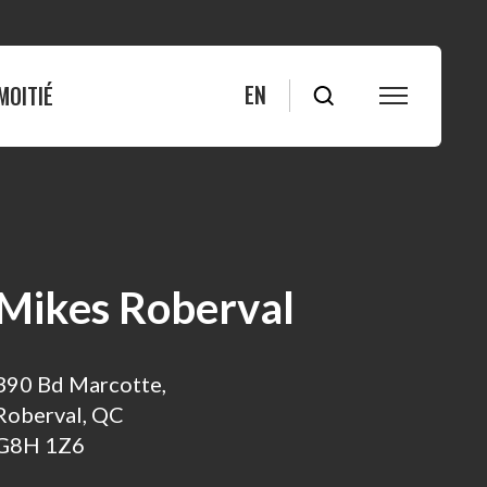
EN
MOITIÉ
S
FAQ
Blogue
Bleuets
Actualités
Mikes Roberval
ité
Nous joindre
390 Bd Marcotte,
Roberval, QC
s
G8H 1Z6