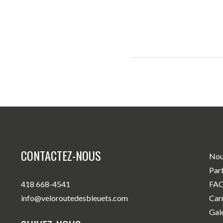
CONTACTEZ-NOUS
Nou
Par
418 668-4541
FA
info@veloroutedesbleuets.com
Car
Gal