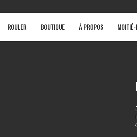
ROULER
BOUTIQUE
À PROPOS
MOITIÉ-
BOUTIQUE
À PROPO
Homme
La Véloroute des 
Femme
Le circuit cyclable
Consignes et sécur
Emplois
palité
Notre équipe
Nos ambassadeur
ances
Galerie photos