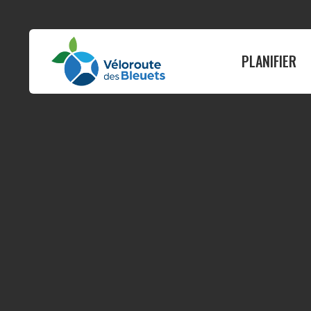
PLANIFIER
PLANIFIER
ROULER
Où dormir
Guide vélo
Où manger
Itinéraires
Nos services
Carte interactive
Infos pratiques
Circuits suggérés
Quand nous visiter
Cartes par munici
Activités et attraits
État du circuit
Événements
Tableau des dist