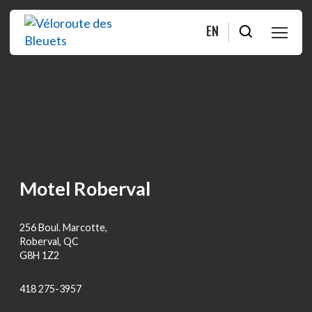
EN
PLANIFIER
ROULER
BOUTIQUE
Motel Roberval
À PROPOS
256 Boul. Marcotte,
MOITIÉ-MOITIÉ
Roberval, QC
G8H 1Z2
FAQ
418 275-3957