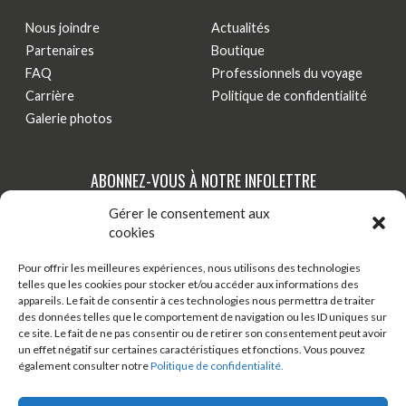
Nous joindre
Actualités
Partenaires
Boutique
FAQ
Professionnels du voyage
Carrière
Politique de confidentialité
Galerie photos
ABONNEZ-VOUS À NOTRE INFOLETTRE
Gérer le consentement aux
Tenez-vous au courant de nos dernières actualités,
cookies
nouveautés et promotions par courriel!
Pour offrir les meilleures expériences, nous utilisons des technologies
telles que les cookies pour stocker et/ou accéder aux informations des
S'INSCRIRE
appareils. Le fait de consentir à ces technologies nous permettra de traiter
des données telles que le comportement de navigation ou les ID uniques sur
ce site. Le fait de ne pas consentir ou de retirer son consentement peut avoir
un effet négatif sur certaines caractéristiques et fonctions. Vous pouvez
TÉLÉCHARGER ONDAGO
BOUTIQUE EN LIGNE
également consulter notre
Politique de confidentialité.
BLOGUE