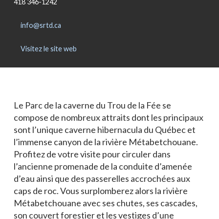
418 346-1242
Blogue
Actualités
info@srtd.ca
Nous joindre
Visitez le site web
Le Parc de la caverne du Trou de la Fée se
compose de nombreux attraits dont les principaux
sont l’unique caverne hibernacula du Québec et
l’immense canyon de la rivière Métabetchouane.
Profitez de votre visite pour circuler dans
l’ancienne promenade de la conduite d’amenée
d’eau ainsi que des passerelles accrochées aux
caps de roc. Vous surplomberez alors la rivière
Métabetchouane avec ses chutes, ses cascades,
son couvert forestier et les vestiges d’une