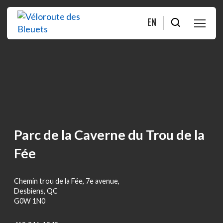
EN
PLANIFIER
ROULER
BOUTIQUE
Parc de la Caverne du Trou de la
À PROPOS
Fée
MOITIÉ-MOITIÉ
Chemin trou de la Fée, 7e avenue,
Desbiens, QC
G0W 1N0
FAQ