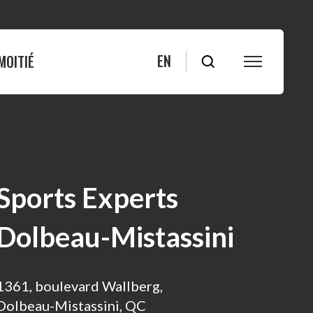
EN
MOITIÉ
S
FAQ
Blogue
Bleuets
Actualités
Sports Experts
ité
Nous joindre
Dolbeau-Mistassini
s
1361, boulevard Wallberg,
Dolbeau-Mistassini, QC