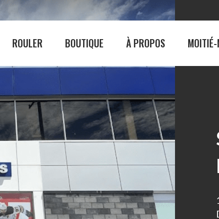
ROULER
BOUTIQUE
À PROPOS
MOITIÉ-
BOUTIQUE
À PROPO
Homme
La Véloroute des 
Femme
Le circuit cyclable
Consignes et sécur
Emplois
palité
Notre équipe
Nos ambassadeur
ances
Galerie photos