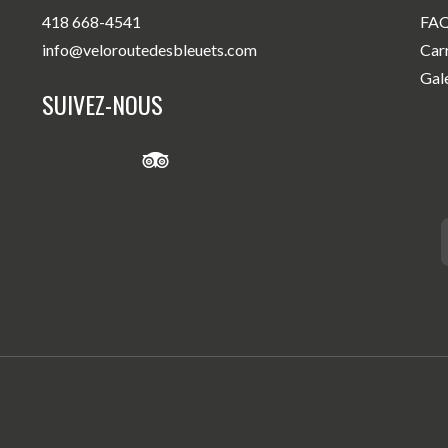
418 668-4541
FA
info@veloroutedesbleuets.com
Car
Gal
SUIVEZ-NOUS