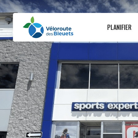
PLANIFIER
PLANIFIER
ROULER
Où dormir
Guide vélo
Où manger
Itinéraires
Nos services
Carte interactive
Infos pratiques
Circuits suggérés
Quand nous visiter
Cartes par munici
Activités et attraits
État du circuit
Événements
Tableau des dist