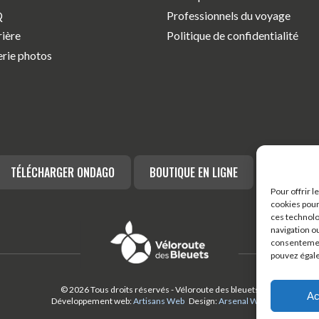
Q
Professionnels du voyage
rière
Politique de confidentialité
erie photos
TÉLÉCHARGER ONDAGO
BOUTIQUE EN LIGNE
BLOGUE
Pour offrir 
cookies pour
ces technolo
navigation ou
consentement
pouvez égal
© 2026 Tous droits réservés - Véloroute des bleuets
Ac
Développement web:
Artisans Web
Design:
Arsenal Web