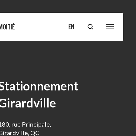
EN
MOITIÉ
S
FAQ
Blogue
Bleuets
Actualités
Stationnement
ité
Nous joindre
Girardville
s
180, rue Principale,
Girardville, QC