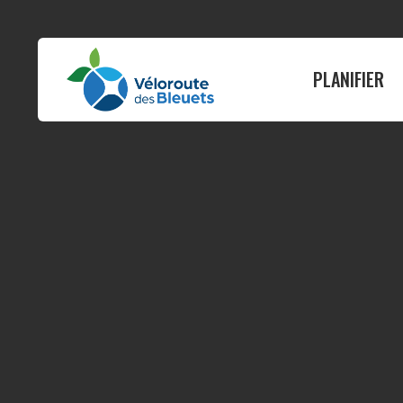
PLANIFIER
PLANIFIER
ROULER
Où dormir
Guide vélo
Où manger
Itinéraires
Nos services
Carte interactive
Infos pratiques
Circuits suggérés
Quand nous visiter
Cartes par munici
Activités et attraits
État du circuit
Événements
Tableau des dist