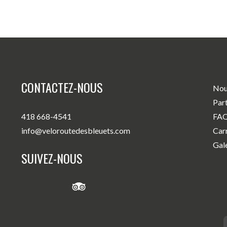
CONTACTEZ-NOUS
Nou
Par
418 668-4541
FA
info@veloroutedesbleuets.com
Car
Gal
SUIVEZ-NOUS