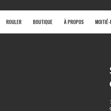
ROULER
BOUTIQUE
À PROPOS
MOITIÉ-
BOUTIQUE
À PROPO
Homme
La Véloroute des 
Femme
Le circuit cyclable
Consignes et sécur
Emplois
palité
Notre équipe
Nos ambassadeur
ances
Galerie photos