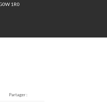
G0W 1R0
Partager :