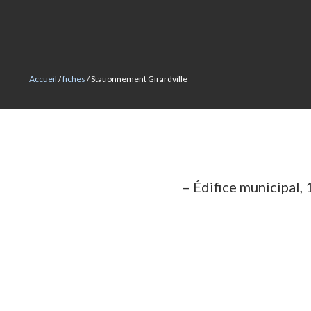
MOITIÉ-MOITIÉ
Accueil
/
fiches
/ Stationnement Girardville
– Édifice municipal,