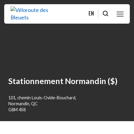
EN
PLANIFIER
ROULER
BOUTIQUE
Stationnement Normandin ($)
À PROPOS
101, chemin Louis-Ovide-Bouchard,
MOITIÉ-MOITIÉ
Normandin, QC
G8M 4S8
FAQ