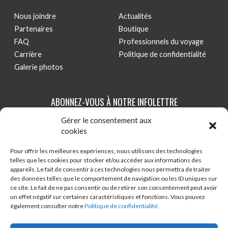
Nous joindre
Actualités
Partenaires
Boutique
FAQ
Professionnels du voyage
Carrière
Politique de confidentialité
Galerie photos
ABONNEZ-VOUS À NOTRE INFOLETTRE
Gérer le consentement aux
Tenez-vous au courant de nos dernières actualités,
cookies
nouveautés et promotions par courriel!
Pour offrir les meilleures expériences, nous utilisons des technologies
telles que les cookies pour stocker et/ou accéder aux informations des
S'INSCRIRE
appareils. Le fait de consentir à ces technologies nous permettra de traiter
des données telles que le comportement de navigation ou les ID uniques sur
ce site. Le fait de ne pas consentir ou de retirer son consentement peut avoir
un effet négatif sur certaines caractéristiques et fonctions. Vous pouvez
TÉLÉCHARGER ONDAGO
BOUTIQUE EN LIGNE
également consulter notre
Politique de confidentialité.
BLOGUE