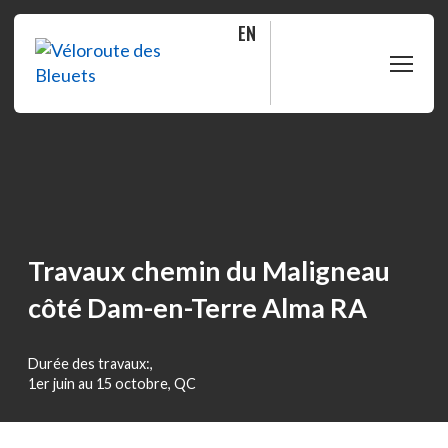
EN
PLANIFIER
ROULER
BOUTIQUE
Travaux chemin du Maligneau
côté Dam-en-Terre Alma RA
À PROPOS
Durée des travaux:,
MOITIÉ-MOITIÉ
1er juin au 15 octobre, QC
FAQ