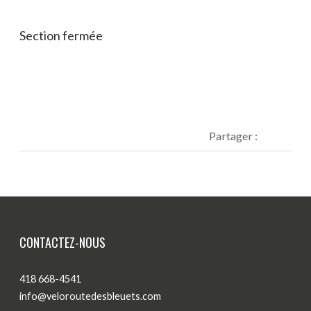
Blogue
Section fermée
Actualités
Nous joindre
Partager :
CONTACTEZ-NOUS
418 668-4541
info@veloroutedesbleuets.com