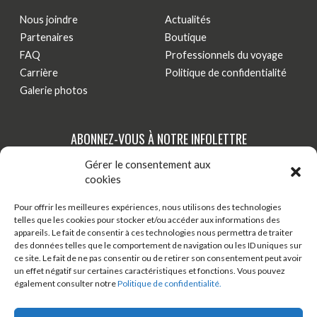
Nous joindre
Actualités
Partenaires
Boutique
FAQ
Professionnels du voyage
Carrière
Politique de confidentialité
Galerie photos
ABONNEZ-VOUS À NOTRE INFOLETTRE
Gérer le consentement aux
Tenez-vous au courant de nos dernières actualités,
cookies
nouveautés et promotions par courriel!
Pour offrir les meilleures expériences, nous utilisons des technologies
telles que les cookies pour stocker et/ou accéder aux informations des
S'INSCRIRE
appareils. Le fait de consentir à ces technologies nous permettra de traiter
des données telles que le comportement de navigation ou les ID uniques sur
ce site. Le fait de ne pas consentir ou de retirer son consentement peut avoir
un effet négatif sur certaines caractéristiques et fonctions. Vous pouvez
TÉLÉCHARGER ONDAGO
BOUTIQUE EN LIGNE
également consulter notre
Politique de confidentialité.
BLOGUE