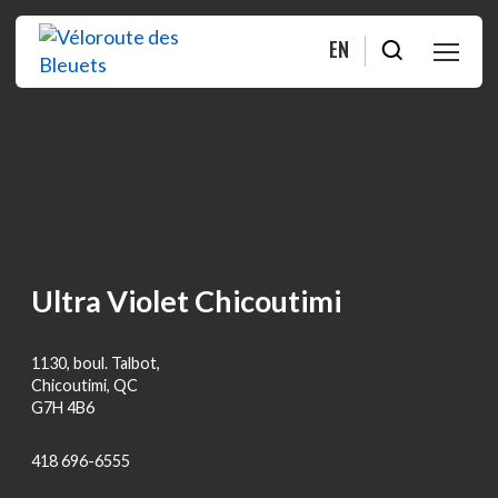
EN
PLANIFIER
ROULER
BOUTIQUE
Ultra Violet Chicoutimi
À PROPOS
1130, boul. Talbot,
MOITIÉ-MOITIÉ
Chicoutimi, QC
G7H 4B6
FAQ
418 696-6555