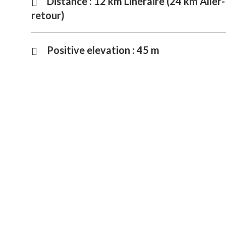
Distance : 12 km Linéraire (24 km Aller-
retour)
Positive elevation :
45 m