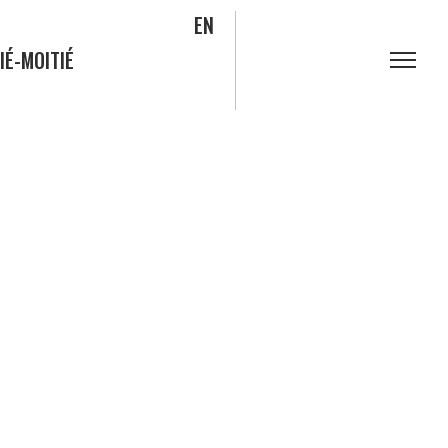
EN
IÉ-MOITIÉ
S
FAQ
Blogue
Bleuets
e
Actualités
rité
Nous joindre
rs