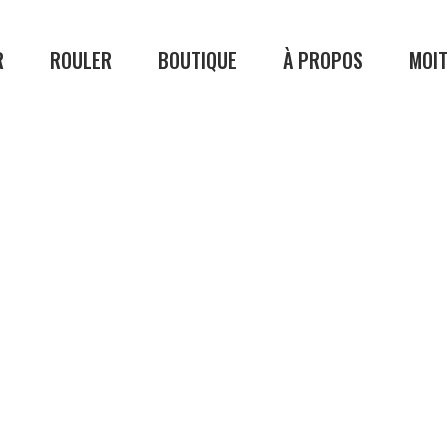
R
ROULER
BOUTIQUE
À PROPOS
MOIT
BOUTIQUE
À PROPO
Homme
La Véloroute des 
Femme
Le circuit cyclabl
Consignes et sécu
Emplois
té
Notre équipe
Nos ambassadeu
s
Galerie photos