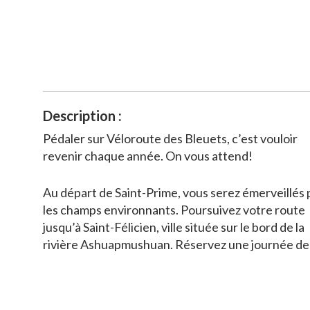
Description :
Pédaler sur Véloroute des Bleuets, c’est vouloir
revenir chaque année. On vous attend!
Au départ de Saint-Prime, vous serez émerveillés 
les champs environnants. Poursuivez votre route
jusqu’à Saint-Félicien, ville située sur le bord de la
rivière Ashuapmushuan. Réservez une journée de
votre séjour pour découvrir le Zoo sauvage de Sai
Félicien, reconnu comme étant l’un des 10 plus b
jardins zoologiques du monde!