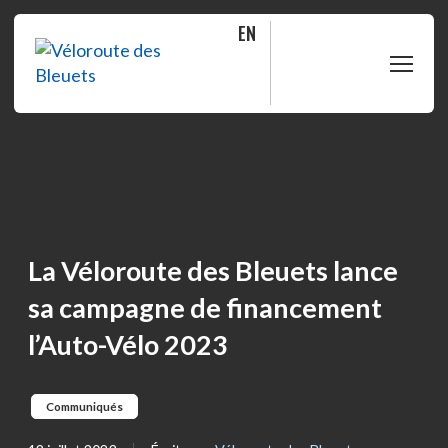
EN
PLANIFIER
ROULER
BOUTIQUE
La Véloroute des Bleuets lance
sa campagne de financement
À PROPOS
l’Auto-Vélo 2023
MOITIÉ-MOITIÉ
Communiqués
FAQ