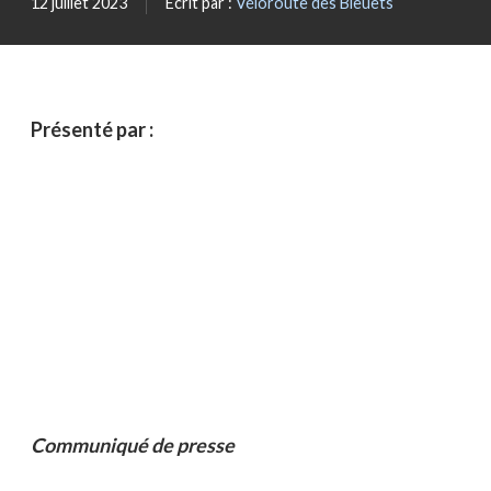
12 juillet 2023
Écrit par :
Véloroute des Bleuets
Blogue
Actualités
Présenté par :
Nous joindre
Communiqué de presse