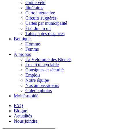
Guide vélo
Itinéraires
Carte interactive
Circuits suggérés
Cartes par municipalité
État du circuit
Tableau des distances
Boutique
Homme
Femme
À propos
La Véloroute des Bleuets
Le circuit cyclable
Consignes et sécurité
Emplois
Notre équipe
Nos ambassadeurs
Galerie photos
Moitié-moitié
FAQ
Blogue
Actualités
Nous joindre