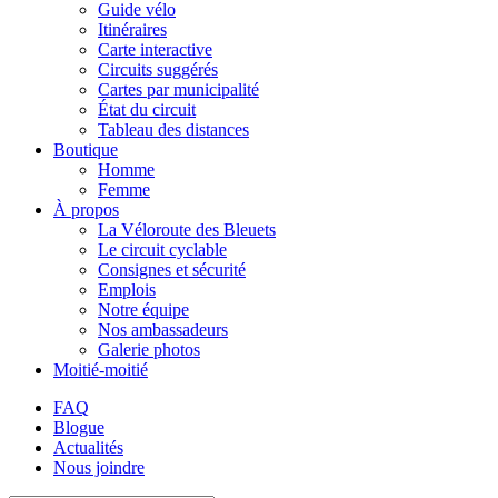
Guide vélo
Itinéraires
Carte interactive
Circuits suggérés
Cartes par municipalité
État du circuit
Tableau des distances
Boutique
Homme
Femme
À propos
La Véloroute des Bleuets
Le circuit cyclable
Consignes et sécurité
Emplois
Notre équipe
Nos ambassadeurs
Galerie photos
Moitié-moitié
FAQ
Blogue
Actualités
Nous joindre