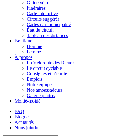
Guide vélo
Itinéraires
Carte interactive
Circuits suggérés
Cartes par municipalité
État du circuit
Tableau des distances
Boutique
Homme
Femme
À propos
La Véloroute des Bleuets
Le circuit cyclable
Consignes et sécurité
Emplois
Notre équipe
Nos ambassadeurs
Galerie photos
Moitié-moitié
FAQ
Blogue
Actualités
Nous joindre