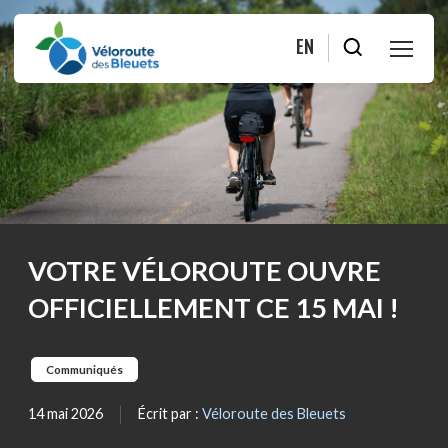
EN
PLANIFIER
ROULER
BOUTIQUE
VOTRE VÉLOROUTE OUVRE
À PROPOS
OFFICIELLEMENT CE 15 MAI !
MOITIÉ-MOITIÉ
Communiqués
FAQ
14 mai 2026
Écrit par :
Véloroute des Bleuets