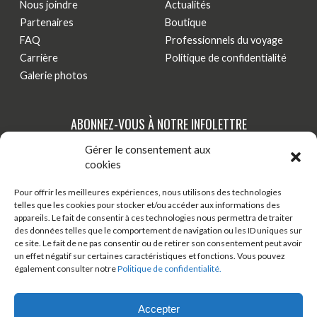
Nous joindre
Actualités
Partenaires
Boutique
FAQ
Professionnels du voyage
Carrière
Politique de confidentialité
Galerie photos
ABONNEZ-VOUS À NOTRE INFOLETTRE
Gérer le consentement aux
Tenez-vous au courant de nos dernières actualités,
cookies
nouveautés et promotions par courriel!
Pour offrir les meilleures expériences, nous utilisons des technologies
telles que les cookies pour stocker et/ou accéder aux informations des
S'INSCRIRE
appareils. Le fait de consentir à ces technologies nous permettra de traiter
des données telles que le comportement de navigation ou les ID uniques sur
ce site. Le fait de ne pas consentir ou de retirer son consentement peut avoir
un effet négatif sur certaines caractéristiques et fonctions. Vous pouvez
TÉLÉCHARGER ONDAGO
BOUTIQUE EN LIGNE
également consulter notre
Politique de confidentialité.
BLOGUE
Accepter