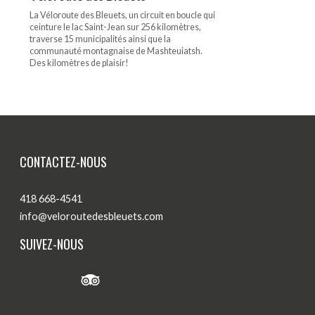
La Véloroute des Bleuets, un circuit en boucle qui
ceinture le lac Saint-Jean sur 256 kilomètres,
traverse 15 municipalités ainsi que la
communauté montagnaise de Mashteuiatsh.
Des kilomètres de plaisir!
CONTACTEZ-NOUS
418 668-4541
info@veloroutedesbleuets.com
SUIVEZ-NOUS