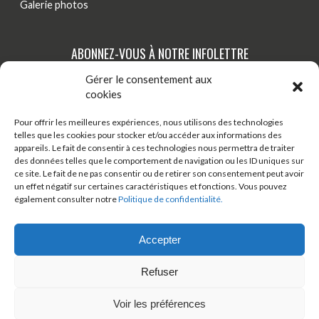
Galerie photos
ABONNEZ-VOUS À NOTRE INFOLETTRE
Gérer le consentement aux
Tenez-vous au courant de nos dernières actualités,
cookies
nouveautés et promotions par courriel!
Pour offrir les meilleures expériences, nous utilisons des technologies
telles que les cookies pour stocker et/ou accéder aux informations des
S'INSCRIRE
appareils. Le fait de consentir à ces technologies nous permettra de traiter
des données telles que le comportement de navigation ou les ID uniques sur
ce site. Le fait de ne pas consentir ou de retirer son consentement peut avoir
un effet négatif sur certaines caractéristiques et fonctions. Vous pouvez
TÉLÉCHARGER ONDAGO
BOUTIQUE EN LIGNE
également consulter notre
Politique de confidentialité.
BLOGUE
Accepter
Refuser
© 2026 Tous droits réservés - Véloroute des bleuets
Voir les préférences
Développement web:
Artisans Web
Design:
Arsenal Web