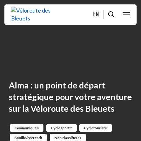
EN
PLANIFIER
ROULER
BOUTIQUE
Alma : un point de départ
À PROPOS
stratégique pour votre aventure
sur la Véloroute des Bleuets
MOITIÉ-MOITIÉ
FAQ
Communiqués
Cyclosportif
Cyclotouriste
Famille/récréatif
Non classifié(e)