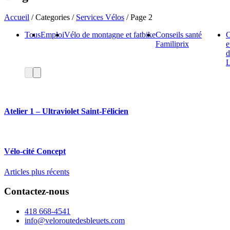
Accueil
/ Categories /
Services Vélos
/ Page 2
Tous
Emploi
Vélo de montagne et fatbike
Conseils santé
C
Familiprix
e
d
L
Atelier 1 – Ultraviolet Saint-Félicien
Vélo-cité Concept
Navigation
Articles plus récents
des
Contactez-nous
articles
418 668-4541
info@veloroutedesbleuets.com