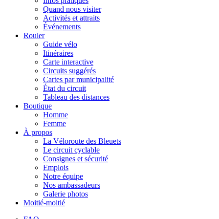
Infos pratiques
Quand nous visiter
Activités et attraits
Événements
Rouler
Guide vélo
Itinéraires
Carte interactive
Circuits suggérés
Cartes par municipalité
État du circuit
Tableau des distances
Boutique
Homme
Femme
À propos
La Véloroute des Bleuets
Le circuit cyclable
Consignes et sécurité
Emplois
Notre équipe
Nos ambassadeurs
Galerie photos
Moitié-moitié