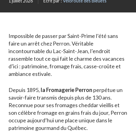
1 juillet 2026
Écrit par :
Véloroute des Bleuets
Blogue
Actualités
Nous joindre
Impossible de passer par Saint-Prime l’été sans
faire un arrêt chez Perron. Véritable
incontournable du Lac-Saint-Jean, l’endroit
rassemble tout ce qui fait le charme des vacances
d’ici : patrimoine, fromage frais, casse-croûte et
ambiance estivale.
Depuis 1895,
la Fromagerie Perron
perpétue un
savoir-faire transmis depuis plus de 130 ans.
Reconnue pour ses fromages cheddar vieillis et
son célèbre fromage en grains frais du jour, Perron
occupe aujourd’hui une place unique dans le
patrimoine gourmand du Québec.