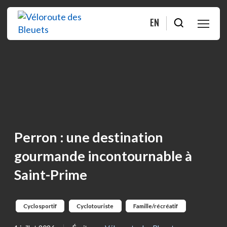
EN
PLANIFIER
ROULER
BOUTIQUE
Perron : une destination
À PROPOS
gourmande incontournable à
Saint-Prime
MOITIÉ-MOITIÉ
FAQ
Cyclosportif
Cyclotouriste
Famille/récréatif