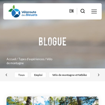
EN
PLANIFIER
BLOGUE
ROULER
BOUTIQUE
Accueil
/ Types d'expériences / Vélo
de montagne
À PROPOS
Tous
Emploi
Vélo de montagne et fatbike
Consei
MOITIÉ-MOITIÉ
FAQ