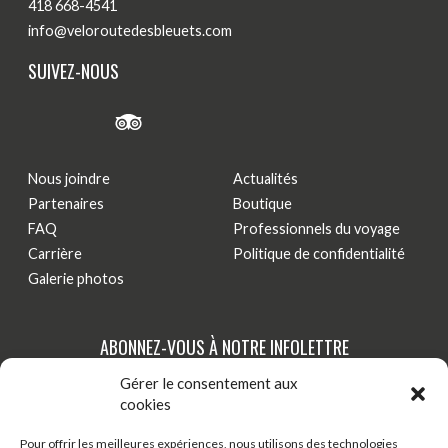
418 668-4541
info@veloroutedesbleuets.com
SUIVEZ-NOUS
Nous joindre
Actualités
Partenaires
Boutique
FAQ
Professionnels du voyage
Carrière
Politique de confidentialité
Galerie photos
ABONNEZ-VOUS À NOTRE INFOLETTRE
Gérer le consentement aux
Tenez-vous au courant de nos dernières actualités,
cookies
nouveautés et promotions par courriel!
Pour offrir les meilleures expériences, nous utilisons des technologies