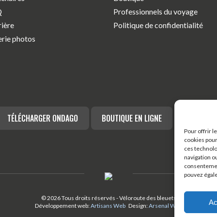
Q
Professionnels du voyage
rière
Politique de confidentialité
erie photos
TÉLÉCHARGER ONDAGO
BOUTIQUE EN LIGNE
BLOGUE
Pour offrir 
cookies pour
ces technolo
navigation ou
consentement
pouvez égal
© 2026 Tous droits réservés - Véloroute des bleuets
Ac
Développement web:
Artisans Web
Design:
Arsenal Web