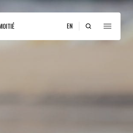
EN
MOITIÉ
S
FAQ
Blogue
Bleuets
Actualités
ité
Nous joindre
s