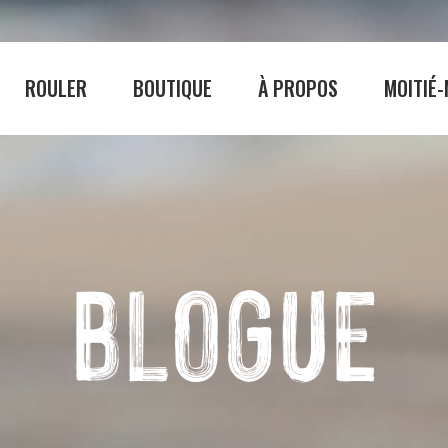
ROULER
BOUTIQUE
À PROPOS
MOITIÉ-
BOUTIQUE
À PROPO
Homme
La Véloroute des 
BLOGUE
Femme
Le circuit cyclable
Consignes et sécur
Emplois
palité
Notre équipe
Nos ambassadeur
ances
Galerie photos