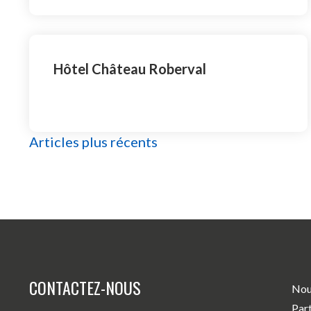
Hôtel Château Roberval
NAVIGATION
Articles plus récents
DES
ARTICLES
CONTACTEZ-NOUS
Nou
Par