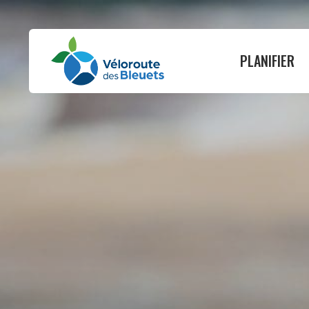
PLANIFIER
PLANIFIER
ROULER
Où dormir
Guide vélo
Où manger
Itinéraires
Nos services
Carte interactive
Infos pratiques
Circuits suggérés
Quand nous visiter
Cartes par munici
Activités et attraits
État du circuit
Événements
Tableau des dist