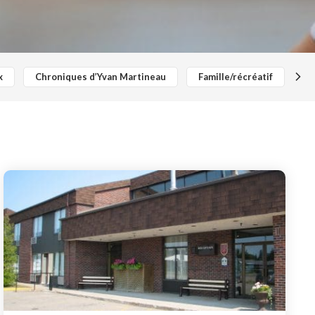
x
Chroniques d’Yvan Martineau
Famille/récréatif
Cy