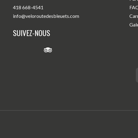
418 668-4541
FA
info@veloroutedesbleuets.com
Car
Gal
SUIVEZ-NOUS