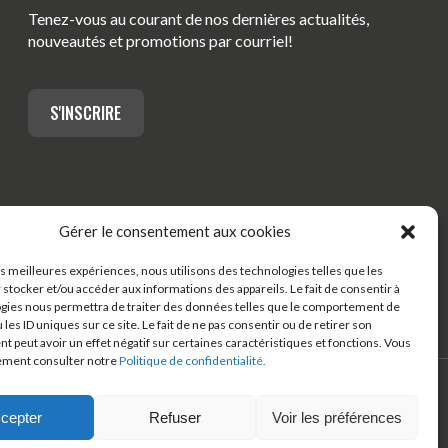
Tenez-vous au courant de nos dernières actualités,
nouveautés et promotions par courriel!
S'INSCRIRE
Gérer le consentement aux cookies
les meilleures expériences, nous utilisons des technologies telles que les
 stocker et/ou accéder aux informations des appareils. Le fait de consentir à
gies nous permettra de traiter des données telles que le comportement de
 les ID uniques sur ce site. Le fait de ne pas consentir ou de retirer son
 peut avoir un effet négatif sur certaines caractéristiques et fonctions. Vous
ement consulter notre
Politique de confidentialité.
cepter
Refuser
Voir les préférences